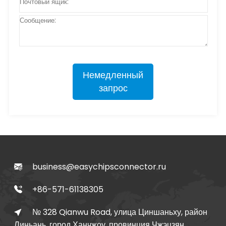
Немедленный
запрос
business@easychipsconnector.ru
+86-571-61138305
№ 328 Qianwu Road, улица Циншаньху, район
Линьань, город Ханчжоу, провинция Чжэцзян