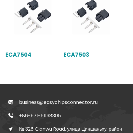
ECA7504
ECA7503
business@easychipsconnector.ru
+86-571-61138305
№ 328 Qianwu Road, улица Циншаньху, район