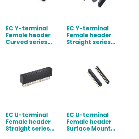
EC Y-terminal
EC Y-terminal
Female header
Female header
Curved series
Straight series
Double row
Double row
2.54mm*2.54mm
2.54mm*2.54mm
pitch 1*1PIN-
pitch 1*1PIN-
1*40PIN
1*40PIN
EC U-terminal
EC U-terminal
Female header
Female header
Straight series
Surface Mount
2.0mm*2.00mm
series Single row