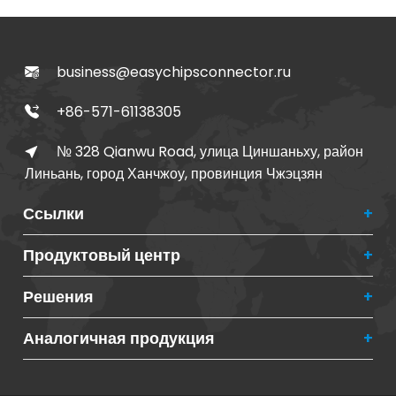
Double row pitch
2.00 mm Plastic
1*1PIN-1*40PIN
height 4.30 mm
pitch 1*1PIN-
1*40PIN
business@easychipsconnector.ru
+86-571-61138305
№ 328 Qianwu Road, улица Циншаньху, район
Линьань, город Ханчжоу, провинция Чжэцзян
Ссылки
Продуктовый центр
Решения
Аналогичная продукция