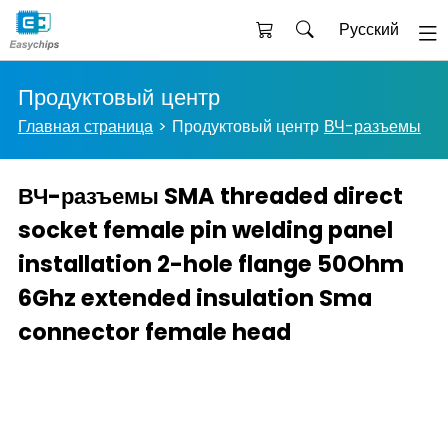
Русский
Продуктовый центр
Главная страница
Продуктовый центр
ВЧ-разъемы
ВЧ-разъемы SMA threaded direct
socket female pin welding panel
installation 2-hole flange 50Ohm
6Ghz extended insulation Sma
connector female head