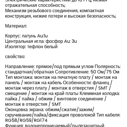
отражательная способность;
Механизм резьбового соединения, компактная
конструкция, низкие потери и высокая безопасность;
Материал:
Корпус: латунь Au:1u
Центральная игла: фосфор Au: 3u
Изолятор: тефлон белый
свойство:
Направление: прямое/под прямым углом Полярность:
стандартная/обратная Сопротивление: 50 Ом/75 Ом
Тип монтажа: монтаж на печатную плату / монтаж на
панель / монтаж на кабель Особенности: фланец /
монтаж через плату / монтаж в отверстия / SMT /
смещение / монтаж на край платы Клеммная колодка:
пайка / пайка / обжим / винтовое соединение /
монтаж в отверстия / SMT
Оконцовка экрана: обжим/сжатие/зажим/
скручивание/пайка/фиксация проволокой Тип кабеля:
RG58/RG59/RG174
Функция: водонепроницаемый/пылезащитный