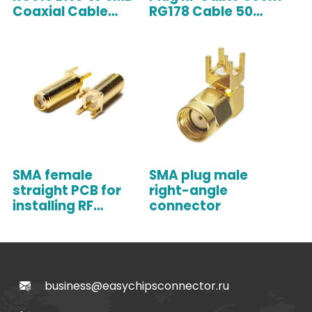
Coaxial Cable
RG178 Cable 50
Assembly
Ohm
SMA female
SMA plug male
straight PCB for
right-angle
installing RF
connector
connectors
business@easychipsconnector.ru