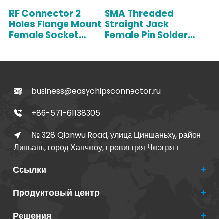
RF Connector 2
SMA Threaded
Holes Flange Mount
Straight Jack
Female Socket
Female Pin Solder
50GHZ
Panel Mount 2 Holes
Flange 50Ohm 6Ghz
Extended Insulation
Sma Connector
Female
business@easychipsconnector.ru
+86-571-61138305
№ 328 Qianwu Road, улица Циншаньху, район
Линьань, город Ханчжоу, провинция Чжэцзян
Ссылки
Продуктовый центр
Решения