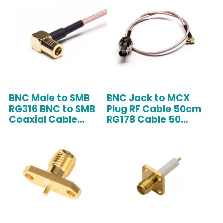
BNC Male to SMB
BNC Jack to MCX
RG316 BNC to SMB
Plug RF Cable 50cm
Coaxial Cable
RG178 Cable 50
Assembly
Ohm